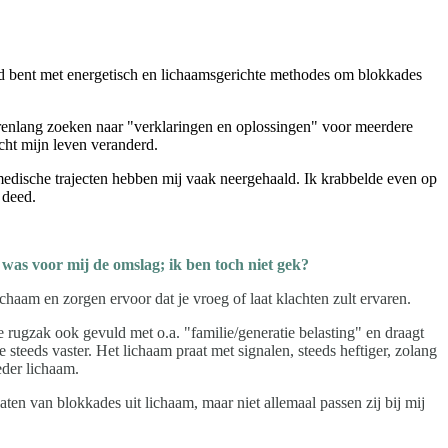
kend bent met energetisch en lichaamsgerichte methodes om blokkades
renlang zoeken naar "verklaringen en oplossingen" voor meerdere
cht mijn leven veranderd.
 medische trajecten hebben mij vaak neergehaald. Ik krabbelde even op
t deed.
 was voor mij de omslag; ik ben toch niet gek?
chaam en zorgen ervoor dat je vroeg of laat klachten zult ervaren.
rugzak ook gevuld met o.a. "familie/generatie belasting" en draagt
steeds vaster. Het lichaam praat met signalen, steeds heftiger, zolang
eder lichaam.
aten van blokkades uit lichaam, maar niet allemaal passen zij bij mij