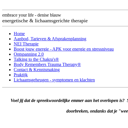
embrace your life - denise blauw
energetische & lichaamsgerichte therapie
Home
Aanbod, Tarieven & Afsprakenplanning
NEI Therapie
Boost jouw energie - APK voor energie en stressniveau
Ontspanning 2.0
Talking to the Chakra's®
Body Remembers Trauma Therapy®
Contact & Kennismaking
Praktijk
Lichaamsgeheugen - symptomen en klachten
Voel jij dat de spreekwoordelijke emmer aan het overlopen is?
doorbreken, ondanks dat je "wee