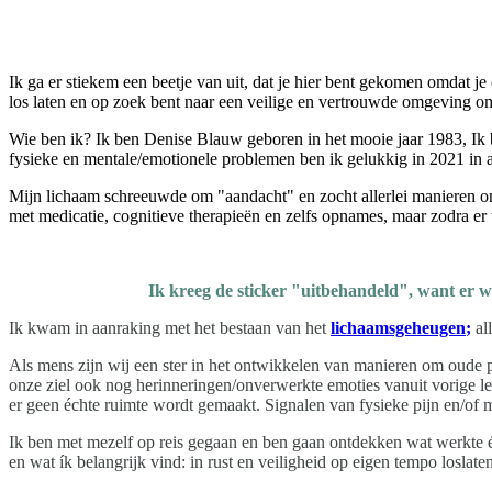
Ik ga er stiekem een beetje van uit, dat je hier bent gekomen omdat j
los laten en op zoek bent naar een veilige en vertrouwde omgeving om
Wie ben ik? Ik ben Denise Blauw geboren in het mooie jaar 1983, Ik
fysieke en mentale/emotionele problemen ben ik gelukkig in 2021 in 
Mijn lichaam schreeuwde om "aandacht" en zocht allerlei manieren om 
met medicatie, cognitieve therapieën en zelfs opnames, maar zodra er 
Ik kreeg de sticker "uitbehandeld", want er w
Ik kwam in aanraking met het bestaan van het
lichaamsgeheugen
;
al
Als mens zijn wij een ster in het ontwikkelen van manieren om oude p
onze ziel ook nog herinneringen/onverwerkte emoties vanuit vorige leve
er geen échte ruimte wordt gemaakt. Signalen van fysieke pijn en/of m
Ik ben met mezelf op reis gegaan en ben gaan ontdekken wat werkte én w
en wat ík belangrijk vind: in rust en veiligheid op eigen tempo losla