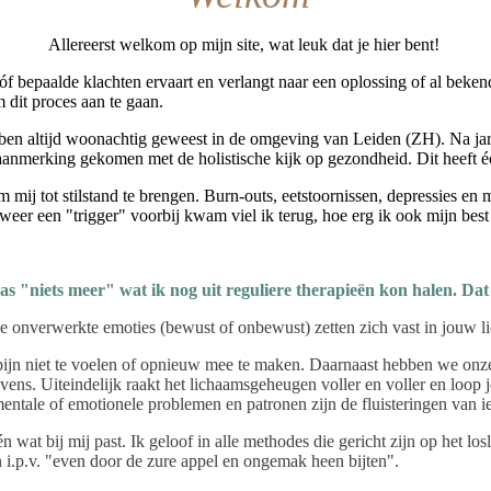
Allereerst welkom op mijn site, wat leuk dat je hier bent!
e óf bepaalde klachten ervaart en verlangt naar een oplossing of al be
 dit proces aan te gaan.
 ben altijd woonachtig geweest in de omgeving van Leiden (ZH). Na ja
aanmerking gekomen met de holistische kijk op gezondheid. Dit heeft é
mij tot stilstand te brengen. Burn-outs, eetstoornissen, depressies en
weer een "trigger" voorbij kwam viel ik terug, hoe erg ik ook mijn bes
as "niets meer" wat ik nog uit reguliere therapieën kon halen. Dat
le onverwerkte emoties (bewust of onbewust) zetten zich vast in jouw li
ijn niet te voelen of opnieuw mee te maken. Daarnaast hebben we onze 
ns. Uiteindelijk raakt het lichaamsgeheugen voller en voller en loop je 
entale of emotionele problemen en patronen zijn de fluisteringen van i
at bij mij past. Ik geloof in alle methodes die gericht zijn op het losl
ten i.p.v. "even door de zure appel en ongemak heen bijten".